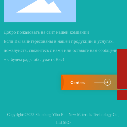
Добро пожаловать на сайт нашей компании
Если Вы заинтересованы в нашей продукции и услугах,
пожалуйста, свяжитесь с нами или оставьте нам сообщение,
мы будем рады обслужить Вас!
whatsapp
Почтовый ящик
86-15564381913
Yiborun@ybrnew.com
Мобильный телефон
Фэдбэк
+86-15564381913
Copyright©2023 Shandong Yibo Run New Materials Technology Co.,
Ltd.
SEO