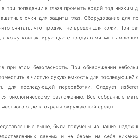
а при попадании в глаза промыть водой под низким да
ащитные очки для защиты глаз. Оборудование для п
то считать, что продукт не вреден для кожи. При ра
у, а кожу, контактирующую с продуктами, мыть моющи
чив при этом безопасность. При обнаружении неболь
поместить в чистую сухую емкость для последующей о
ть для последующей переработки. Следует избега
ются биологическому разложению. Все собранные мат
 местного отдела охраны окружающей среды.
едставленные выше, были получены из наших надежн
едоставленных данных и не берем на себя никаких