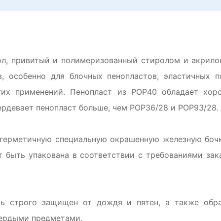
л, привитый и полимеризованный стиролом и акрило
в, особенно для блочных пенопластов, эластичных 
гих применений. Пенопласт из POP40 обладает хор
ердевает пенопласт больше, чем POP36/28 и POP93/28.
 герметичную специальную окрашенную железную бочку
ет быть упакована в соответствии с требованиями за
ь строго защищен от дождя и пятен, а также обр
вердыми предметами.