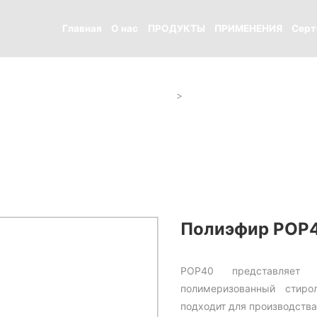
Главная
О нас
ПРОДУКТЫ
ПРИМЕНЕНИЯ
Серт
Полиэфир POP40
цианат/вспомогательные вещества
Полиэфир POP
POP40 представляет
полимеризованный стир
подходит для производств