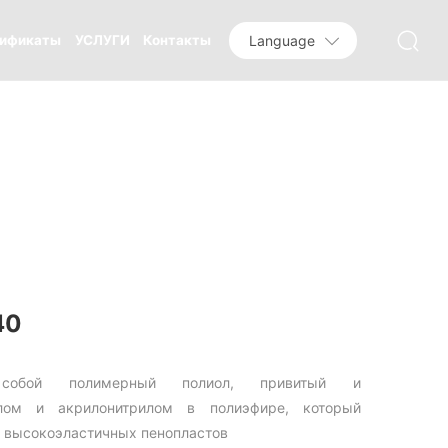
Language
ификаты
УСЛУГИ
Контакты
40
 собой полимерный полиол, привитый и
олом и акрилонитрилом в полиэфире, который
а высокоэластичных пенопластов