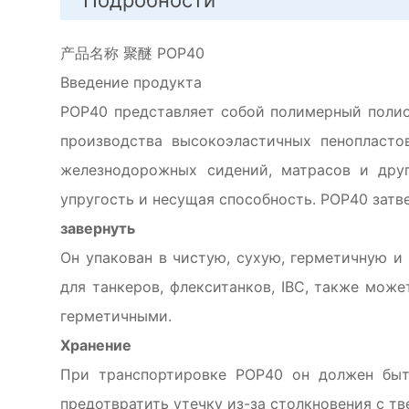
Подробности
产品名称 聚醚 POP40
Введение продукта
POP40 представляет собой полимерный полио
производства высокоэластичных пенопласто
железнодорожных сидений, матрасов и дру
упругость и несущая способность. POP40 затв
завернуть
Он упакован в чистую, сухую, герметичную и
для танкеров, флекситанков, IBC, также мож
герметичными.
Хранение
При транспортировке POP40 он должен быт
предотвратить утечку из-за столкновения с т